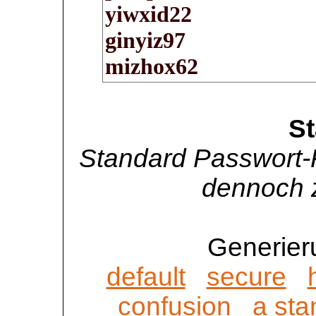
S
Standard Passwort-F
dennoch z
Generier
default
secure
confusion
a sta