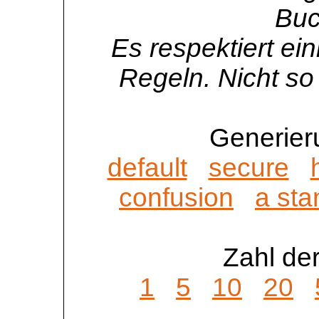
Buc
Es respektiert ei
Regeln. Nicht so 
Generier
default
secure
confusion
a sta
Zahl der
1
5
10
20