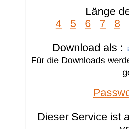
Länge de
4
5
6
7
8
Download als :
Für die Downloads werde
g
Passwo
Dieser Service ist
v