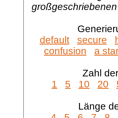
großgeschriebenen
Generier
default
secure
confusion
a sta
Zahl der
1
5
10
20
Länge de
4
5
6
7
8