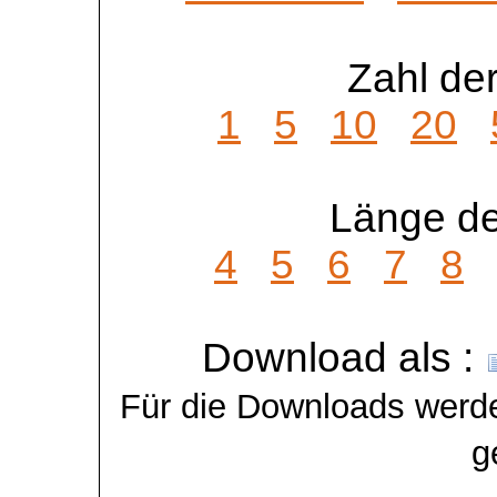
Zahl der
1
5
10
20
Länge de
4
5
6
7
8
Download als :
Für die Downloads werde
g