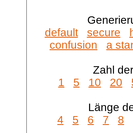
Generier
default
secure
confusion
a sta
Zahl der
1
5
10
20
Länge de
4
5
6
7
8