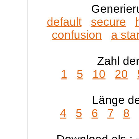
Generier
default
secure
confusion
a sta
Zahl der
1
5
10
20
Länge de
4
5
6
7
8