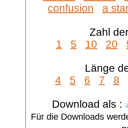
confusion
a sta
Zahl der
1
5
10
20
Länge de
4
5
6
7
8
Download als :
Für die Downloads werde