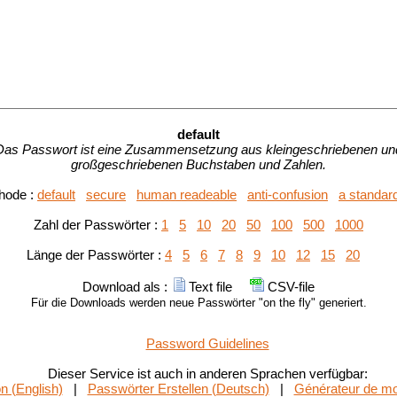
default
Das Passwort ist eine Zusammensetzung aus kleingeschriebenen un
großgeschriebenen Buchstaben und Zahlen.
hode :
default
secure
human readeable
anti-confusion
a standar
Zahl der Passwörter :
1
5
10
20
50
100
500
1000
Länge der Passwörter :
4
5
6
7
8
9
10
12
15
20
Download als :
Text file
CSV-file
Für die Downloads werden neue Passwörter "on the fly" generiert.
Password Guidelines
Dieser Service ist auch in anderen Sprachen verfügbar:
n (English)
|
Passwörter Erstellen (Deutsch)
|
Générateur de mo