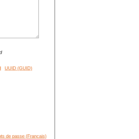
d
d
UUID (GUID)
ts de passe (Français)