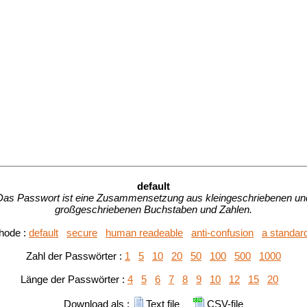
default
Das Passwort ist eine Zusammensetzung aus kleingeschriebenen un
großgeschriebenen Buchstaben und Zahlen.
hode :
default
secure
human readeable
anti-confusion
a standar
Zahl der Passwörter :
1
5
10
20
50
100
500
1000
Länge der Passwörter :
4
5
6
7
8
9
10
12
15
20
Download als :
Text file
CSV-file