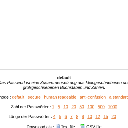
default
Das Passwort ist eine Zusammensetzung aus kleingeschriebenen un
großgeschriebenen Buchstaben und Zahlen.
hode :
default
secure
human readeable
anti-confusion
a standar
Zahl der Passwörter :
1
5
10
20
50
100
500
1000
Länge der Passwörter :
4
5
6
7
8
9
10
12
15
20
Download als :
Text file
CSV-file